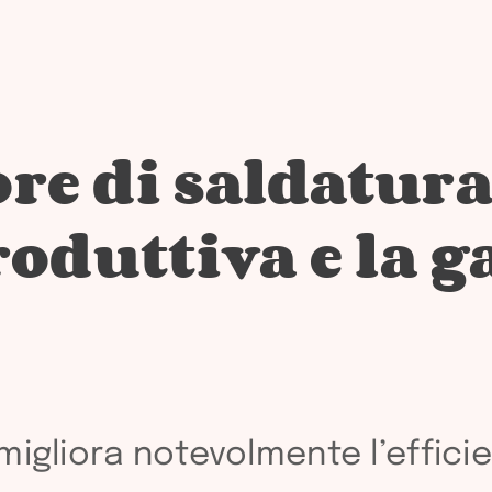
re di saldatur
roduttiva e la 
migliora notevolmente l’effici