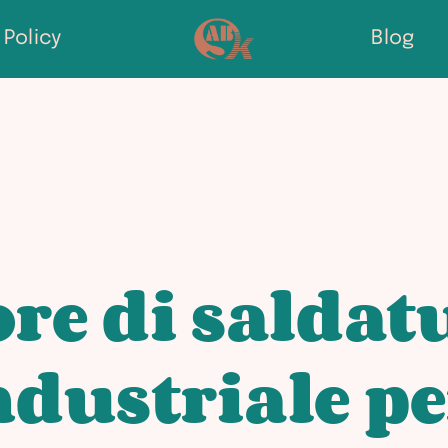
Policy
Blog
re di saldat
dustriale pe