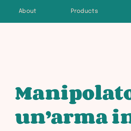
Skip
About
Products
to
content
Manipolato
un’arma in