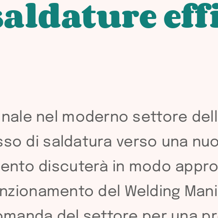
saldature effi
ale nel moderno settore dell
sso di saldatura verso una nuov
nto discuterà in modo approf
 funzionamento del Welding Mani
manda del settore per una pr