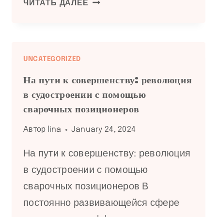
ВЫСВОБОЖДЕНИЕ
ЧИТАТЬ ДАЛЕЕ
ЭФФЕКТИВНОСТИ:
РЕВОЛЮЦИЯ
В
СВАРКЕ
UNCATEGORIZED
НЕФТИ
На пути к совершенству: революция
И
в судостроении с помощью
ГАЗА
сварочных позиционеров
С
ПОМОЩЬЮ
Автор
lina
January 24, 2024
ПРЕЦИЗИОННЫХ
СВАРОЧНЫХ
На пути к совершенству: революция
ПОЗИЦИОНЕРОВ
в судостроении с помощью
сварочных позиционеров В
постоянно развивающейся сфере