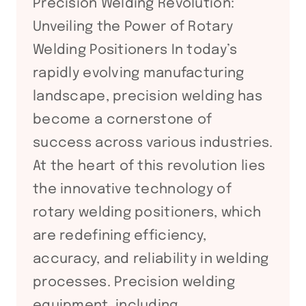
Precision Welding Revolution:
Unveiling the Power of Rotary
Welding Positioners In today’s
rapidly evolving manufacturing
landscape, precision welding has
become a cornerstone of
success across various industries.
At the heart of this revolution lies
the innovative technology of
rotary welding positioners, which
are redefining efficiency,
accuracy, and reliability in welding
processes. Precision welding
equipment, including…