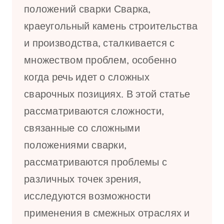
положений сварки Сварка,
краеугольный камень строительства
и производства, сталкивается с
множеством проблем, особенно
когда речь идет о сложных
сварочных позициях. В этой статье
рассматриваются сложности,
связанные со сложными
положениями сварки,
рассматриваются проблемы с
различных точек зрения,
исследуются возможности
применения в смежных отраслях и